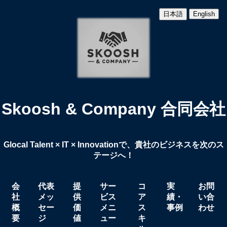
日本語
English
Skoosh & Company 合同会社
Glocal Talent × IT × Innovationで、貴社のビジネスを次のス
テージへ！
会
代表
提
サー
コ
実
お問
社
メッ
供
ビス
ア
績・
い合
概
セー
価
メニ
ス
事例
わせ
要
ジ
値
ュー
キ